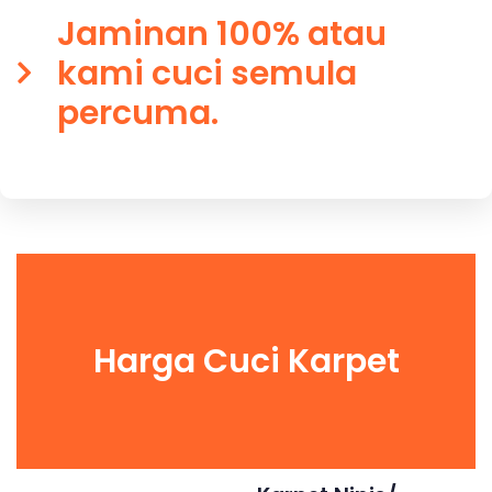
Jaminan 100% atau
kami cuci semula
percuma.
Harga Cuci Karpet