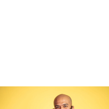
Ingin karpet bersih dan
wangi? Hubungi kami
sekarang!
+6019-309 7102